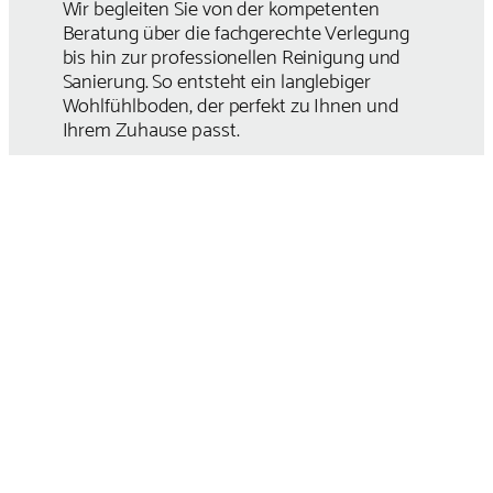
Wir begleiten Sie von der kompetenten
Beratung über die fachgerechte Verlegung
bis hin zur professionellen Reinigung und
Sanierung. So entsteht ein langlebiger
Wohlfühlboden, der perfekt zu Ihnen und
Ihrem Zuhause passt.
Kompetente
Beratung
Beim Kauf eines Fußbodens gibt es viele
Faktoren zu berücksichtigen. Eine
professionelle Beratung über mögliche
Probleme oder Schwierigkeiten bei der
Installation vermeidet unnötige Kosten und
Fehler.
Wir helfen Ihnen, den perfekten
Bodenbelag für Ihre Bedürfnisse und Ihr